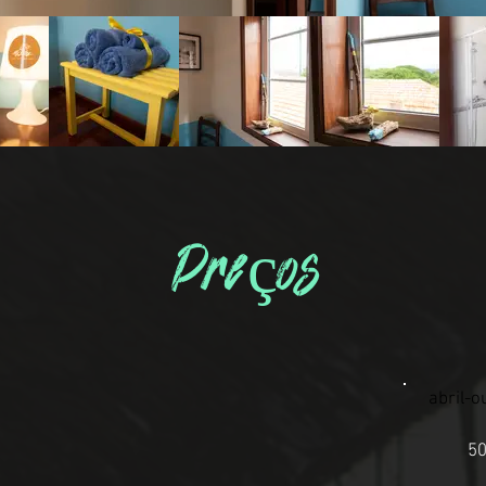
Preços
abril-o
5