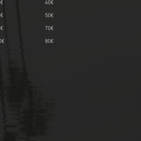
5€
60€
0€
50€
0€
70€
0€
80€