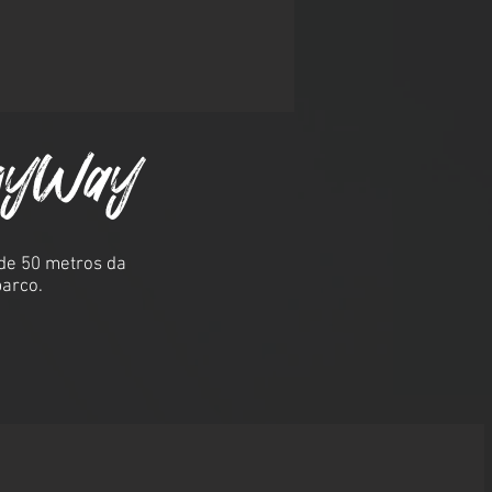
 MyWay
 de 50 metros da
barco.