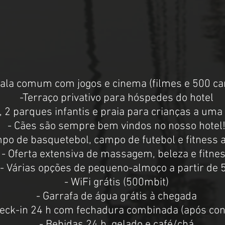
Sala comum com jogos e cinema (filmes e 500 ca
-Terraço privativo para hóspedes do hotel
 2 parques infantis e praia para crianças a uma 
- Cães são sempre bem vindos no nosso hotel
po de basquetebol, campo de futebol e fitness ao
- Oferta extensiva de massagem, beleza e fitne
- Várias opções de pequeno-almoço a partir de 
- WiFi grátis (500mbit)
- Garrafa de água grátis à chegada
heck-in 24 h com fechadura combinada (após con
- Bebidas 24 h, gelado e café/chá