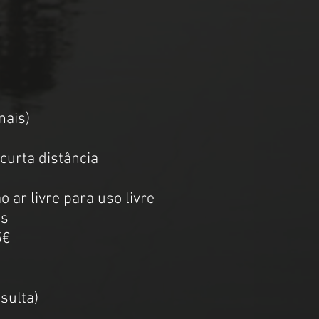
nais)
curta distância
!
 ar livre para uso livre
ss
5€
sulta)