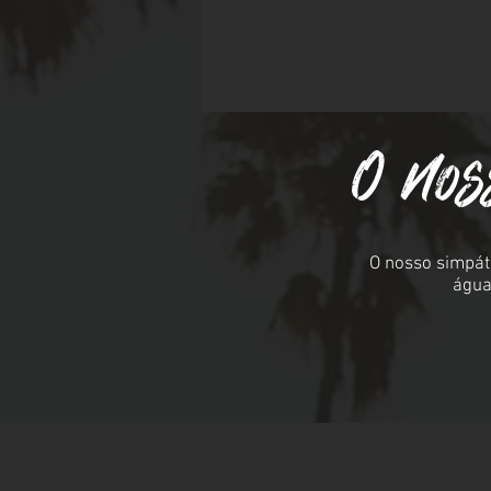
O nos
O nosso simpáti
água