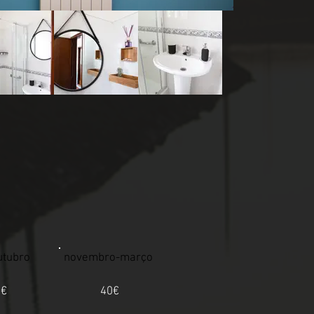
utubro
novembro-março
0€
40€