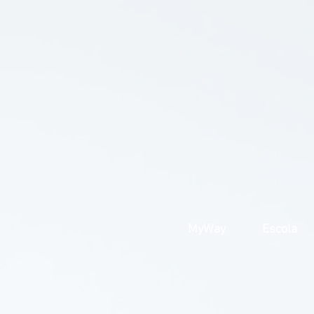
MyWay
Escola