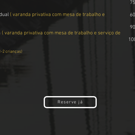
7
dual
( varanda privativa com mesa de trabalho e
6
9
a
( varanda privativa com mesa de trabalho e serviço de
10
1-2 crianças)
Reserve já