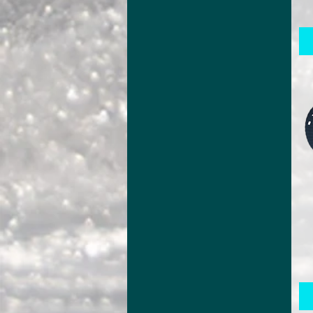
14
15
17
18
36
37
40
42
43
46
48
50
52
54
56
1.45m
1.55m
1.7m
10m
1144cm