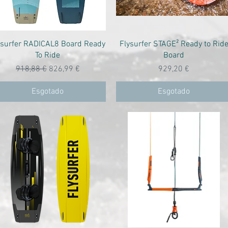
Visualização rápida
Visualização rápida
ysurfer RADICAL8 Board Ready
Flysurfer STAGE² Ready to Rid
To Ride
Board
Preço normal
Preço promocional
Preço
918,88 €
826,99 €
929,20 €
Esgotado
Esgotado