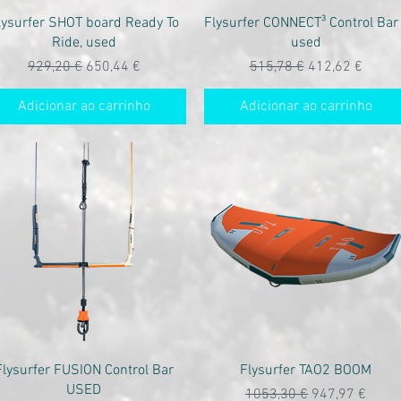
Visualização rápida
Visualização rápida
lysurfer SHOT board Ready To
Flysurfer CONNECT³ Control Bar 
Ride, used
used
Preço normal
Preço promocional
Preço normal
Preço promoci
929,20 €
650,44 €
515,78 €
412,62 €
Adicionar ao carrinho
Adicionar ao carrinho
Visualização rápida
Visualização rápida
Flysurfer FUSION Control Bar
Flysurfer TAO2 BOOM
USED
Preço normal
Preço promoci
1053,30 €
947,97 €