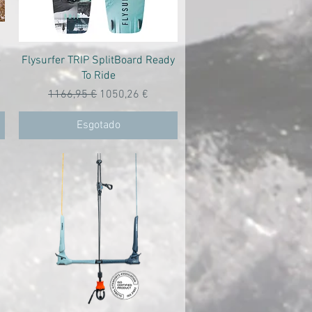
Visualização rápida
e
Flysurfer TRIP SplitBoard Ready
To Ride
Preço normal
Preço promocional
1166,95 €
1050,26 €
Esgotado