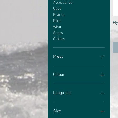
Accessories
Used
Boards
Bars
Fl
Wing
Shoes
Clothes
Preço
€ 6
€ 2.154
Colour
Language
English
German
Size