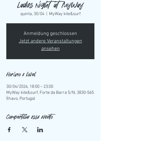
Ladies Night at MyWay
quinta, 30/04
  |  
MyWay kite&surf
Anmeldung geschlossen
Jetzt andere Veranstaltungen
ansehen
Horário e local
30/04/2026, 18:00 – 23:00
MyWay kite&surf, Forte da Barra S/N, 3830-565
Ílhavo, Portugal
Compartilhe esse evento