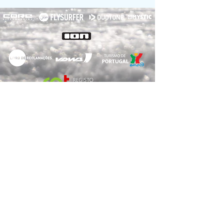
RNET Nº3182
RNAAT: 2/2022
© 2020
Voelcker Turismo, Unipessoal LDA
Forte da Barra S/N,
3830-565
Gafanha da Nazaré
- NIPC
516110837
-
E-Mail:
info@myway-kitesurf.com
Tel.:
+351 924 057 727
*Chamada para a rede móvel nacional