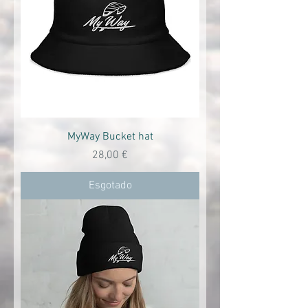
MyWay Bucket hat
Preço
28,00 €
Esgotado