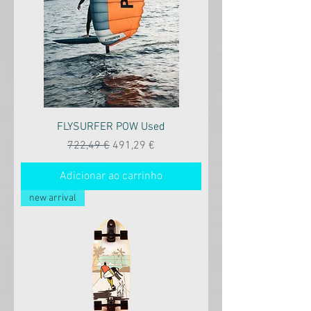
FLYSURFER POW Used
Preço normal
Preço promocional
722,49 €
491,29 €
Adicionar ao carrinho
new arrival