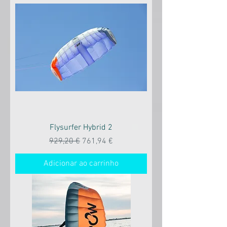
Flysurfer Hybrid 2
Preço normal
Preço promocional
929,20 €
761,94 €
Adicionar ao carrinho