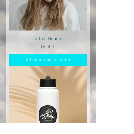
Cuffed Beanie
Preço
16,00 €
Adicionar ao carrinho