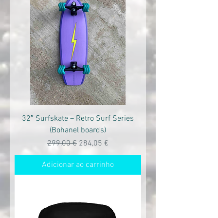
32″ Surfskate – Retro Surf Series
(Bohanel boards)
Preço normal
Preço promocional
299,00 €
284,05 €
Adicionar ao carrinho