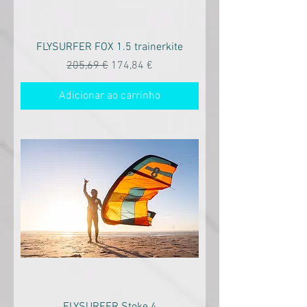
FLYSURFER FOX 1.5 trainerkite
Preço normal
Preço promocional
205,69 €
174,84 €
Adicionar ao carrinho
FLYSURFER Stoke 4