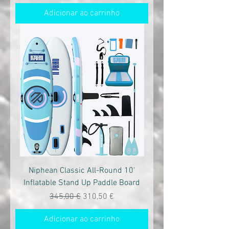
Adicionar ao carrinho
Niphean Classic All-Round 10'
Inflatable Stand Up Paddle Board
Preço normal
Preço promocional
345,00 €
310,50 €
Adicionar ao carrinho