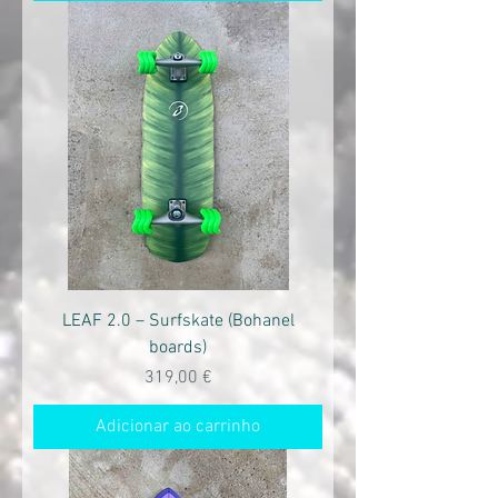
LEAF 2.0 – Surfskate (Bohanel
boards)
Preço
319,00 €
Adicionar ao carrinho