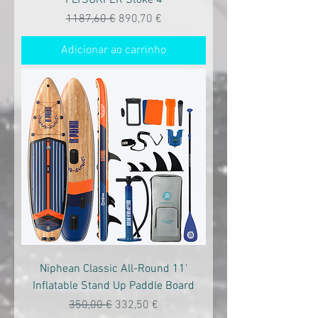
Preço normal
Preço promocional
1187,60 €
890,70 €
Adicionar ao carrinho
Niphean Classic All-Round 11'
Inflatable Stand Up Paddle Board
Preço normal
Preço promocional
350,00 €
332,50 €