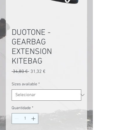
DUOTONE -
GEARBAG
EXTENSION
KITEBAG
Preço
Preço
 34,80 € 
31,32 €
normal
promocional
Sizes available
*
Quantidade
*