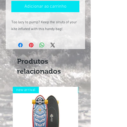
Adicionar ao carrinho
Too lazy to pump? Keep the struts of your
kite inflated with this handy bag!
Produtos
relacionados
new arrival
new arrival